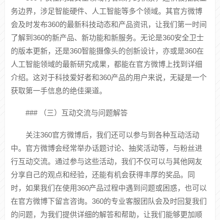
务边界，涉足智能硬件、人工智能等多个领域。其官方微博
会及时发布360的最新科技动态和产品资讯，让我们第一时间
了解到360的新产品、新功能和新服务。无论是360安全卫士
的版本更新，还是360智能摄像头的创新设计，亦或是360在
人工智能领域的最新研究成果，都能在官方微博上找到详细
介绍。这对于科技爱好者和360产品的用户来说，无疑是一个
获取第一手信息的绝佳渠道。
### （三）互动交流与问题解答
关注360官方微博后，我们还可以参与到各种互动活动
中。官方微博会经常举办话题讨论、抽奖活动等，与粉丝进
行互动交流。通过参与这些活动，我们不仅可以与其他网友
分享自己的观点和经验，还能有机会获得丰厚的奖品。同
时，如果我们在使用360产品过程中遇到问题或困惑，也可以
在官方微博下留言咨询。360的专业客服团队会及时回复我们
的问题，为我们提供详细的解答和帮助，让我们能够更加顺