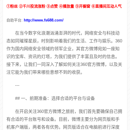
①粉丝 ②千川投流涨粉 ③点赞 ④播放量 ⑤开橱窗 ⑥直播间互动人气
自助平台:
http://www.fs688.com/
在当今数字化浪潮汹涌澎湃的时代，网络安全与科技动
态如同璀璨星辰，时刻影响着我们的生活、工作与娱乐。360
作为国内网络安全领域的领军企业，其官方微博宛如一座知
识的宝库、资讯的灯塔，为我们提供了丰富且及时的信息。
接下来，让我们一同深入了解如何关注360官方微博，以及关
注它能为我们带来哪些意想不到的收获。
---
## 一、前期准备：选择合适的平台与设备
在开启关注360官方微博之旅前，我们首先要确保自己拥
有合适的平台账号和设备。目前，微博主要分为网页版和手
机客户端版，两者各有优势。网页版适合在电脑前进行深度