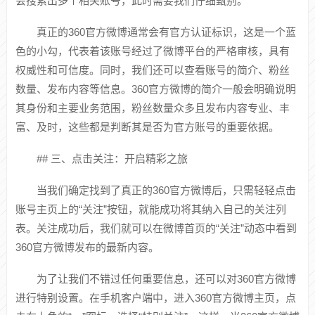
会搜索出多个相关账号，此时需要我们仔细甄别。
真正的360官方微博通常会有官方认证标识，这是一个蓝
色的小勾，代表着该账号经过了微博平台的严格审核，具有
权威性和可信度。同时，我们还可以查看账号的简介、粉丝
数量、发布内容等信息。360官方微博的简介一般会明确说明
其身份和主要业务范围，粉丝数量众多且发布内容专业、丰
富、及时，这些都是判断其是否为官方账号的重要依据。
## 三、点击关注：开启精彩之旅
当我们确定找到了真正的360官方微博后，只需轻轻点击
账号主页上的“关注”按钮，就能成功将其纳入自己的关注列
表。关注成功后，我们就可以在微博首页的“关注”动态中看到
360官方微博发布的最新内容。
为了让我们不错过任何重要信息，还可以对360官方微博
进行特别设置。在手机客户端中，进入360官方微博主页，点