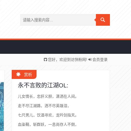
您好，欢迎到访快粉网!
会员登录
赏析
永不言败的江湖OL:
儿女情长，忠肝义胆，潇洒在人间。
走不尽江湖路，洒不尽英雄泪，
七尺男儿，饮酒寻欢，龙吟剑指天。
血染鞘，斩群妖，一息尚存人不倒，