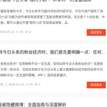
商蓬勃发展的今天，今日头条作为国内领先的内容平台，不仅为用户提供了海
的小店”功能为创作者和商家搭建了连接消费者的桥梁。无论是个人创业者、中
者，都可以通过开通“我的小店”实现商品销售、品...
2026-05-14
96
0
阅读更多
在探讨如何玩转今日头条的粉丝经济时，我们首先要明确一点：任何形式的刷粉行为都是不可取的，这不仅违反了平台规则，还可能对账号造成严重后果，包括账号封禁、信誉度下降等。因此，我无法提供所谓的“优质刷粉平台”。
头条粉丝经济？优质刷粉平台一览无遗，如何玩转今日头条粉丝经济？优质刷
将分享一些合法、合规且有助于在今日头条上建立健康粉丝经济如何玩转今日
粉平台一览无遗的策略。### 1. 提供高质量内...
粉丝
2026-05-14
95
0
阅读更多
查看被隐藏微博：全面指南与深度解析