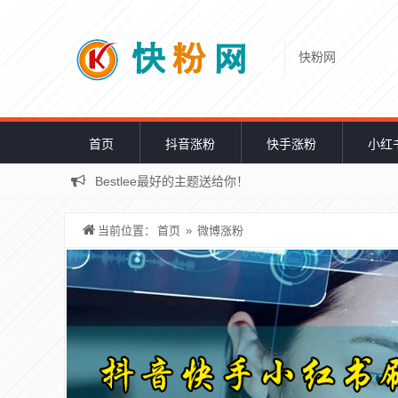
快粉网
首页
抖音涨粉
快手涨粉
小红
Bestlee最好的主题送给你！
Z-blogPHP简约主题brieflee!
当前位置：
首页
»
微博涨粉